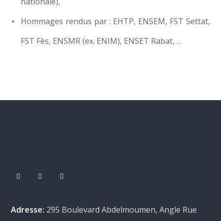
nationale),
Hommages rendus par : EHTP, ENSEM, FST Settat,
FST Fès, ENSMR (ex. ENIM), ENSET Rabat, …
Adresse:
295 Boulevard Abdelmoumen, Angle Rue