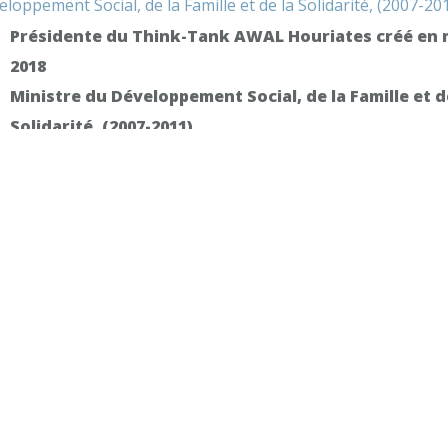
loppement Social, de la Famille et de la Solidarité, (2007-20
Présidente du Think-Tank AWAL Houriates créé en 
2018
Ministre du Développement Social, de la Famille et d
Solidarité, (2007-2011)
te nomination est venue couronner son parcours riche et
gé de militante politique et de la société civile.
e est connue pour son action en faveur des droits des femme
’égalité des sexes et contre toutes les formes d’injustice et d
rimination à leur égard, mais aussi pour leur participation
tique et contre la violence à leur égard. Elle s’est battue et
inue à se battre pour l’éradication du travail domestique de
ettes, contre le mariage précoce et pour les libertés individue
 la légalisation de l’avortement.